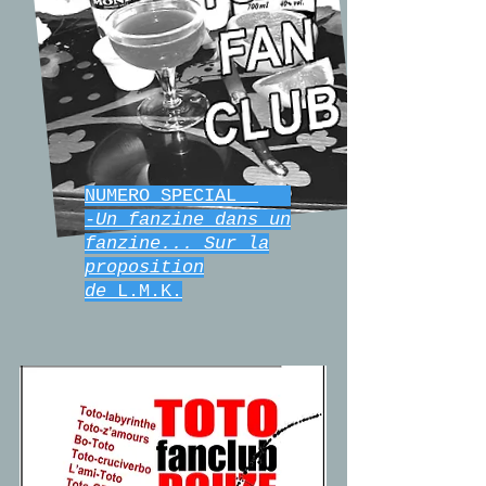
NUMERO SPECIAL
-Un fanzine
dans un
fanzine...
Sur la
proposition
de
L.M.K.