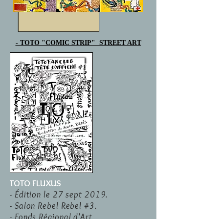
- TOTO "COMIC STRIP" STREET ART
TOTO FLUXUS
- Édition le 27 sept 2019.
- Salon Rebel Rebel #3.
- Fonds
Régional
d'Art