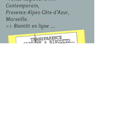
Contemporain,
Provence-Alpes-Côte-d'Azur,
Marseille.
(Marseille)
=> Bientôt en ligne ...
TRANSPARENCE SARDINE BISCOTTO
FRAC PACA, Marseille - Oct 2017