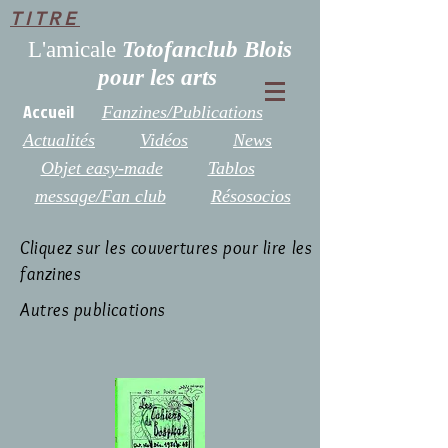
TITRE
L'amicale
Totofanclub Blois
pour les arts
Accueil
Fanzines/Publications
Actualités
Vidéos
News
Objet easy-made
Tablos
message/Fan club
Résosocios
Cliquez sur les couvertures pour lire les
fanzines
Autres publications