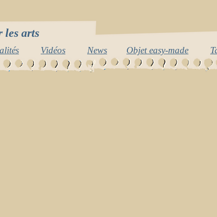
 les arts
alités
Vidéos
News
Objet easy-made
T