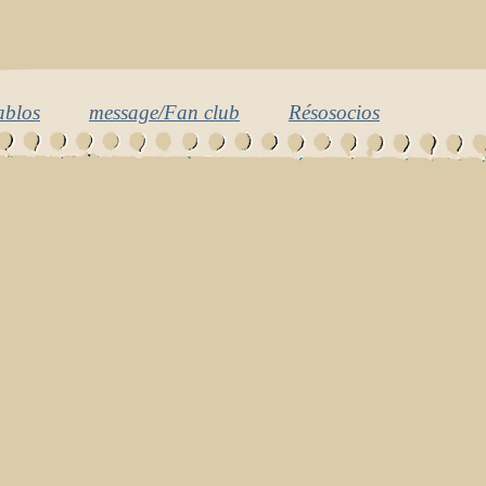
ablos
message/Fan club
Résosocios