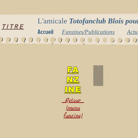
L'amicale
Totofanclub Blois pour
TITRE
Accueil
Fanzines/Publications
Actu
F
A
N
Z
I
N
E
Retour
(menu
fanzine)