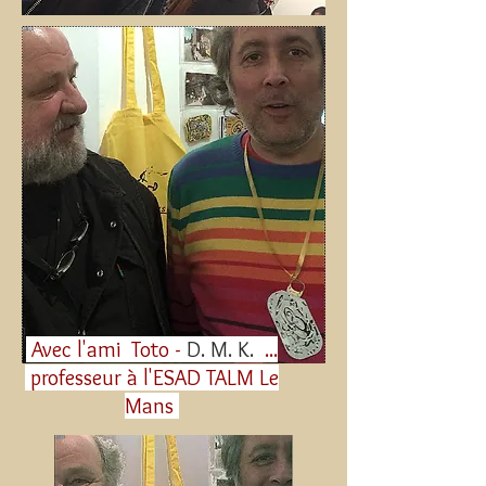
Avec l'ami Toto -
D. M. K.
...
professeur à l'ESAD TALM Le
Mans