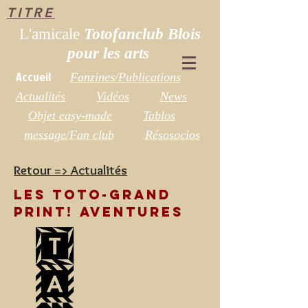
TITRE
L'amicale
Totofanclub Blois
pour les arts
Accueil
Fanzines/Publications
Actualités
Vidéos
News
Objet easy-made
Tablos
message/Fan club
Résosocios
Retour => A
ctualités
Les toto-grand
print! aventures