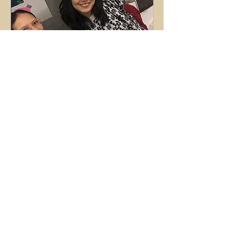
TOTO-CADO
magnifique
: